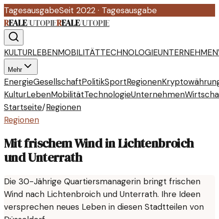
Tagesausgabe
Seit 2022
·
Tagesausgabe
R
EALE
/
UTOPIE
R
EALE
/
UTOPIE
KULTUR
LEBEN
MOBILITÄT
TECHNOLOGIE
UNTERNEHMEN
Mehr
Energie
Gesellschaft
Politik
Sport
Regionen
Kryptowährun
Kultur
Leben
Mobilität
Technologie
Unternehmen
Wirtscha
Startseite
/
Regionen
Regionen
Mit frischem Wind in Lichtenbroich
und Unterrath
Die 30-Jährige Quartiersmanagerin bringt frischen
Wind nach Lichtenbroich und Unterrath. Ihre Ideen
versprechen neues Leben in diesen Stadtteilen von