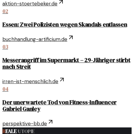
aktion-stoertebeker.de
02
Essen: Zwei Polizisten wegen Skandals entlassen
buchhandlung-artificium.de
03
Messerangriff im Supermarkt – 29-Jähriger stirbt
nach Streit
irren-ist-menschlich.de
04
Der unerwartete Tod von Fitness-Influencer
Gabriel Ganley
perspektive-bb.de
R
EALE
/
UTOPIE