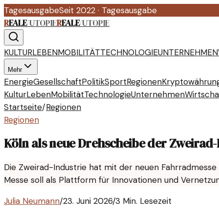
Tagesausgabe
Seit 2022
·
Tagesausgabe
R
EALE
/
UTOPIE
R
EALE
/
UTOPIE
KULTUR
LEBEN
MOBILITÄT
TECHNOLOGIE
UNTERNEHMEN
Mehr
Energie
Gesellschaft
Politik
Sport
Regionen
Kryptowährun
Kultur
Leben
Mobilität
Technologie
Unternehmen
Wirtscha
Startseite
/
Regionen
Regionen
Köln als neue Drehscheibe der Zweirad-
Die Zweirad-Industrie hat mit der neuen Fahrradmesse 
Messe soll als Plattform für Innovationen und Vernetzu
Julia Neumann
/
23. Juni 2026
/
3 Min. Lesezeit