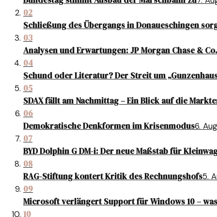
02
Schließung des Übergangs in Donaueschingen sorg
03
Analysen und Erwartungen: JP Morgan Chase & Co.
04
Schund oder Literatur? Der Streit um „Gunzenhau
05
SDAX fällt am Nachmittag – Ein Blick auf die Markt
06
Demokratische Denkformen im Krisenmodus
6. Au
07
BYD Dolphin G DM-i: Der neue Maßstab für Kleinwa
08
RAG-Stiftung kontert Kritik des Rechnungshofs
5. 
09
Microsoft verlängert Support für Windows 10 – was
10