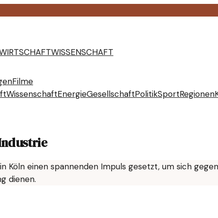
WIRTSCHAFT
WISSENSCHAFT
gen
Filme
ft
Wissenschaft
Energie
Gesellschaft
Politik
Sport
Regionen
Industrie
in Köln einen spannenden Impuls gesetzt, um sich gegen 
ng dienen.