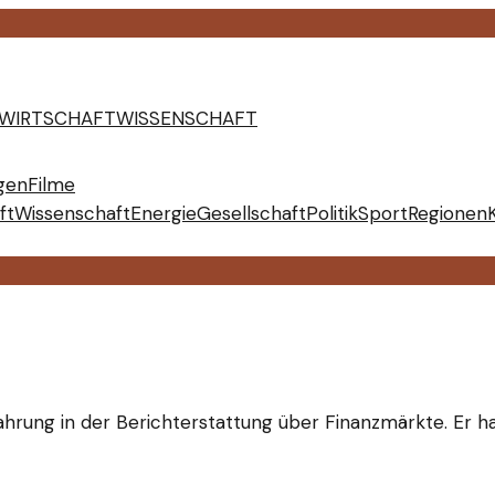
WIRTSCHAFT
WISSENSCHAFT
gen
Filme
ft
Wissenschaft
Energie
Gesellschaft
Politik
Sport
Regionen
fahrung in der Berichterstattung über Finanzmärkte. Er ha