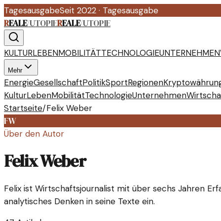
Tagesausgabe
Seit 2022
·
Tagesausgabe
R
EALE
/
UTOPIE
R
EALE
/
UTOPIE
KULTUR
LEBEN
MOBILITÄT
TECHNOLOGIE
UNTERNEHMEN
Mehr
Energie
Gesellschaft
Politik
Sport
Regionen
Kryptowährun
Kultur
Leben
Mobilität
Technologie
Unternehmen
Wirtscha
Startseite
/
Felix Weber
FW
Über den Autor
Felix Weber
Felix ist Wirtschaftsjournalist mit über sechs Jahren Er
analytisches Denken in seine Texte ein.